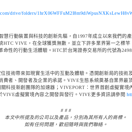
ogle.com/drive/folders/1hrX06WFFuM2I8m9diWpusNXKsLewH8v
行動裝置與科技的創新先驅，自1997年成立以來我們的產品，如
HTC VIVE，在全球獲獎無數，並立下許多業界第一之標
命性的行動生活體驗。HTC於台灣證券交易所的代號為249
定位技術帶來如現實生活中的互動及體驗。憑開創新局的技術及
費者、開發者及企業的承諾。VIVE生態系統奠基自業界最頂級
關科技新創團隊的加速器；VIVEPORT：世界首創虛擬實境
專注於VIVE虛擬實境內容之開發與發行。VIVE更多資訊請參閱
ht
# # #
本文中所提及的公司以及產品，分別為其所有人的商標。
如有任何問題，歡迎隨時與我們聯絡。