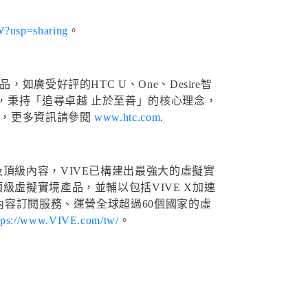
W?usp=sharing
。
廣受好評的HTC U、One、Desire智
竿，秉持「追尋卓越 止於至善」的核心理念，
8，更多資訊請參閱
www.htc.com
.
頂級內容，VIVE已構建出最強大的虛擬實
虛擬實境產品，並輔以包括VIVE X加速
內容訂閱服務、運營全球超過60個國家的虛
tps://www.VIVE.com/tw/
。