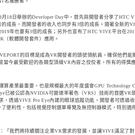
各1名獲勝者。
地時間3月18日舉辦的Developer Day中，首先與開發者分享了HTC 
的成長，而開發者的收入也同步有3倍的成長。隨著全新的VIVEPO
2019年也要有3倍的成長；另外也宣布了HTC VIVE平台在
DK（軟體開發套件）應用。
er表示：「VIVEPORT的目標是成為VR開發者的頭號領航員，確
今最受歡迎的各類型頂級VR內容之佼佼者，所有的得獎應用內容體驗
業最重要，也是規模最大的年度盛會GPU Technology Con
 Eye已被公認為NVIDIA可變速率著色（VRS）技術的首選VR頭
需求，透過VIVE Pro Eye內建的眼球追蹤功能，開發者可
加提升了便利性，包括視覺控制選單導覽及無控制器模式，特別適用於VR遊
Brien表示：「我們將持續關注企業VR需求的發展，並讓VIVE