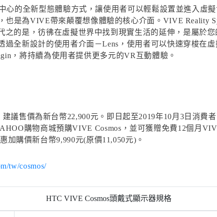
y System為中心的全新型態體驗方式，讓使用者可以輕鬆設置並進入虛
式顯示器，也是為VIVE帶來顛覆想像體驗的核心介面。VIVE Reali
代之的是，彷彿在虛擬世界中找到現實生活的延伸，是屬於您
新設計的使用者介面－Lens，使用者可以快速穿梭在虛擬實境中與
gin，將持續為使用者提供更多元的VR互動體驗。
賣，建議售價為新台幣22,900元。即日起至2019年10月3日消費者
OO購物商城預購VIVE Cosmos，並可獲贈免費12個月VIVE
優惠加購價新台幣9,990元(原價11,050元)。
om/tw/cosmos/
HTC VIVE Cosmos頭戴式顯示器規格