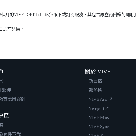
2個月的VIVEPORT Infinity無限下載訂閱服務，其包含原盒內附贈的6個月V
1日之前兌換。
戶
關於 VIVE
案
新聞稿
合作夥伴
部落格
教育應用案例
VIVE Arts ↗
Viveport ↗
專區
VIVE Mars
源
VIVE Sync
發套件下載
VIVE X