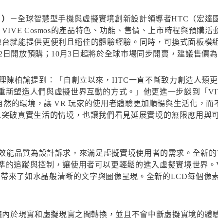
日）
－全球智慧型手機與虛擬實境創新設計領導者HTC（宏達
VIVE Cosmos的產品特色、功能、售價、上市時程與預購活動
位基地台就能提供更便利且絕佳的體驗經驗。同時，可換式面板
月12日開放預購；10月3日起將於全球市場同步開賣，建議售價為新
理陳柏諭提到：「自創立以來，HTC一直不斷致力創造人類更美
造人們與虛擬世界互動的方式。」他更進一步談到「VIVE Cosm
在真實自然的環境，讓 VR 玩家的使用者體驗更加順暢與生活化
R突破真實生活的情境，也讓我們看見延展實境的無限應用與
高效能品質為設計訴求，來滿足虛擬實境使用者的需求。全新的VIVE
蹤與控制，讓使用者可以更輕鬆的進入虛擬實境世界。VIVE Co
，更帶來了如水晶般清晰的文字與圖像呈現。全新的LCD每個像
秒鐘內於現實和虛擬現實之間轉換，並且不會中斷虛擬實境的體