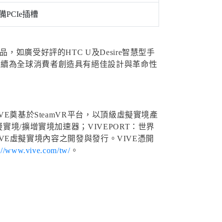
備PCIe插槽
如廣受好評的HTC U及Desire智慧型手
持續為全球消費者創造具有絕佳設計與革命性
E奠基於SteamVR平台，以頂級虛擬實境產
境/擴增實境加速器；VIVEPORT：世界
IVE虛擬實境內容之開發與發行。VIVE憑開
s://www.vive.com/tw/
。