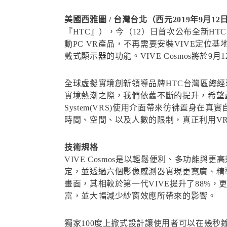
美國西雅圖 / 台灣台北（西元2019年9月12
『HTC』），今（12）日首次公布全新HTC 
動PC VR產品，不再需要安裝VIVE定
戴式顯示器的功能。VIVE Cosmos將於9
全球虛擬實境創新領導品牌HTC台灣區總經
實境熱潮之際，我們依舊不斷的提升，希望重新塑
System(VRS)使用介面帶來彷彿置身
時間、空間、以及人數的限制，真正利用V
技術規格
VIVE Cosmos是以輕鬆便利、多功能與更
定，並透過六個影像感測器實現更寬廣、精準的追
畫面，其相較於第一代VIVE提升了88%
富，並大幅減少紗窗效應所帶來的影響。
獨家100度上掀式設計讓使用者可以在幾