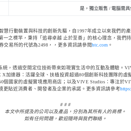
是，獨立販售 / 電腦需具
慧行動裝置與科技的創新先驅，自1997年成立以來我們的產品，
第一之標竿，秉持「追尋卓越 止於至善」的核心理念，我們
券交易所的代號為2498，，更多資訊請參閱
htc.com
。
境系統，透過空間定位技術帶來如現實生活中的互動及體驗。VIV
 X加速器：活躍全球、扶植投資超過80個創新科技團隊的虛擬實
國家的虛擬實境應用商店；以及VIVE Studios：專注於V
境更貼近消費者、開發者及企業的承諾。更多資訊請參考
http
# # #
本文中所提及的公司以及產品，分別為其所有人的商標。
如有任何問題，歡迎隨時與我們聯絡。