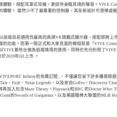
驗，搭配耳罩式耳機，更提供身臨其境的聲音。VIVE Cos
的體驗。 當然少不了最重要的控制器，其全新設計可發揮虛
設計，可以說是目前通用性最高的高規VR頭戴式顯示器，搭配即將
。而第一個正式和大家見面的模組就是「VIVE Cosmos可替換式追
者持續以VIVE基地台做為追蹤情境的使用，同時也充分利用了VIVE 
於2020年Q1上市 。
個月VIVEPORT Infinity的免費訂閱 .，不僅讓您省下許
、Fujii、Ninja Legends，以及來自GoPro，Discovery C
加入包含Maze Theory、Playstack和BBC 的Doctor Who: The 
uneco及Gumi的Swords of Gargantua、以及美國職棒大聯盟的M