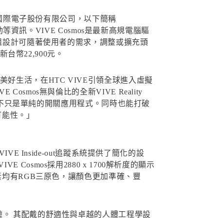
國際電子股份有限公司，以下簡稱
等資訊。VIVE Cosmos是最新高規電腦驅
模組設計可隨著使用者的需求，調整或擴充頭
台幣22,900元。
好生活，在HTC VIVE引領全球進入虛擬
os無與倫比的全新VIVE Reality
，而不只是單純的開關應用程式。同時也能打破
可能性。」
 Inside-out追蹤系統提供了簡化的設
smos採用2880 x 1700解析度的顯示
素均有RGB三原色，讓顏色更加準確、豐
驗。 其配戴的舒適性與卓越的人體工程學設