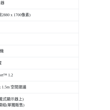
示器
880 x 1700像素)
機
置
rt™ 1.2
1.5m 空間建議
戴式顯示器上)
蹤模組(單獨販售)