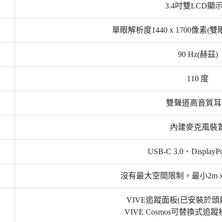
3.4吋雙LCD顯
單眼解析度1440 x 1700像素(雙眼2
90 Hz(赫茲)
110 度
雙聲道高音質耳
內建麥克風裝
USB-C 3.0、DisplayPo
沒有最大空間限制，最小2m x 
VIVE追蹤面板(已安裝於頭
VIVE Cosmos可替換式追