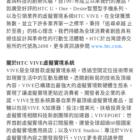
置與科技的創新先驅，自1997年成立以來我們的產品，
如廣受好評的HTC U、One、Desire智慧型手機系列、
以及引領業界的虛擬實境系統HTC VIVE，在全球獲獎
無數，並立下許多業界第一之標竿，秉持「追尋卓越 止
於至善」的核心理念，我們持續為全球消費者創造具有
絕佳設計與革命性的行動生活體驗。HTC於台灣證券交
易所的代號為2498，更多資訊請參閱
www.htc.com
.
關於HTC VIVE虛擬實境系統
VIVE是全球首款虛擬實境系統，透過空間定位技術帶來
如現實生活中的互動及體驗。憑開創新局的技術及頂級
內容，VIVE已構建出最強大的虛擬實境軟硬體生態系，
實現了讓虛擬實境更貼近消費者、開發者及企業的承
諾。VIVE生態系統奠基自業界最頂級虛擬實境產品，並
輔以包括VIVE X加速器：投注1億美元、扶植投資全球
虛擬實境相關科技新創團隊的加速器；VIVEPORT：世
界首創虛擬實境內容訂閱服務、運營全球超過60個國家
的虛擬實境應用商店；以及VIVE Studios：專注於VIVE
虛擬實境內容之開發與發行。VIVE更多資訊請參閱