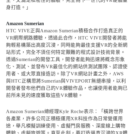
全、又滿足私密性的體驗，完全為下一世代的VR硬體量
身打造。」
Amazon Sumerian
HTC VIVE正與Amazon Sumerian積極合作打造真正的
VR網際網路體驗，透過此合作，HTC VIVE開發者將能
夠輕易構築出高度沉浸，同時能夠最佳支援VR的全新網
站形式，完全不須任何特定艱難的程式設計技術背景。
透過Sumerian的開發工具，開發者能夠迅速將概念形象
化、測試、並發布VR最佳化的網站供測試團隊、認證使
用者、或大眾直接造訪。除了VR網站計畫之外，AWS
與HTC正構思將Sumerian與VIVEPORT無縫串接，以利
開發者發布他們自己的VR體驗作品，也讓使用者能夠已
前所未見的速度獲取這些VR體驗。
Amazon Sumerian總經理Kyle Roche表示：「橫跨世界
各產業，許多公司正積極運用XR科技作為日常營運用
途，舉凡模擬訓練使用、虛擬門房服務、深度線上購物
體驗、虛擬旅遊等。直至此刻，要打造逼真沉浸的XR體