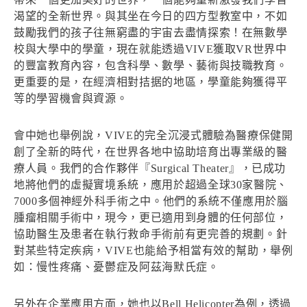
渴望的全新世界。與其坐在今日的四方型教室中，不如
鼓勵我們的孩子往無窮盡的宇宙去盡情探索！在無數學
校與大學中的學童，現在就能透過VIVE獲取VR世界中
的豐富教育內容，包含科學、數學、藝術與技職教育。
更重要的是，在經濟相對拮据的地區，學童能夠獲得平
等的學習機會與資源。
會中她也舉例說，VIVE的完全沉浸式體驗為醫療保健開
創了全新的時代，在世界各地中協助培育出專業級的醫
療人員。我們的合作夥伴『Surgical Theater』，已成功
地將他們的虛擬實境系統，應用於超過全球30家醫院、
7000多個神經外科手術之中。他們的系統不僅應用於腦
腫瘤相關手術中，現今，更已適用到身體的任何部位，
協助醫生及患者在執行救命手術前有更完善的規劃。針
對某些特定疾病，VIVE也能給予相當有效的幫助，舉例
如：慢性疼痛、憂鬱症及阿茲海默氏症。
另外在企業應用方面，她也以Bell Helicopter為例，透過