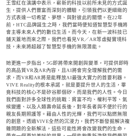
王雪紅在演講中表示，嶄新的科技以前所未見的方式誕
生，提供人們豐富而深刻的體驗，引領我們以更細緻的
方式表達一切希望、夢想、與對彼此的關懷。在22年
前，HTC品牌誕生之時，我們當時便知道智慧型手機將
會主導未來人們的數位生活。而今天，在新一波科技已
鋪天蓋地而來之際，我們也看見VR／AR等虛擬實境科
技，未來將超越了智慧型手機的無限潛能。
她更進一步指出，5G即將帶來開創與變革，可提供即時
的高品質VR及AR內容，且AI將會完全理解我們的需
求，而VR和AR將是能釋放AI最強大實力的首要利器。
VIVE Reality的根本承諾，就是要提升世人的生活，畢
竟科技的核心不是矽谷那個矽，而是我們的人性。今日
我們面對許多全球性的挑戰：貧富不均、權利平等、氣
候變遷、以及人類壽命延長後，對年長者與不便於行的
親友長期照護等。藉由人性的光輝，我們可以點燃無限
的創意。透過VIVE全然的沉浸力，我們不斷發掘解決複
雜問題的全新解法，這些可能性將會改變我們的生命，
帶來一個更加美好的世界，一個能夠重新激發我們學習