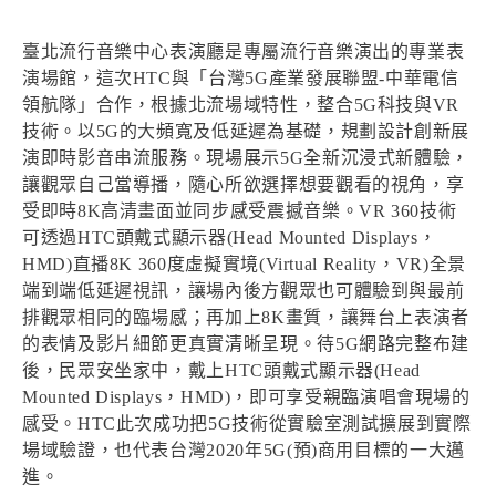
臺北流行音樂中心表演廳是專屬流行音樂演出的專業表
演場館，這次HTC與「台灣5G產業發展聯盟-中華電信
領航隊」合作，根據北流場域特性，整合5G科技與VR
技術。以5G的大頻寬及低延遲為基礎，規劃設計創新展
演即時影音串流服務。現場展示5G全新沉浸式新體驗，
讓觀眾自己當導播，隨心所欲選擇想要觀看的視角，享
受即時8K高清畫面並同步感受震撼音樂。VR 360技術
可透過HTC頭戴式顯示器(Head Mounted Displays，
HMD)直播8K 360度虛擬實境(Virtual Reality，VR)全景
端到端低延遲視訊，讓場內後方觀眾也可體驗到與最前
排觀眾相同的臨場感；再加上8K畫質，讓舞台上表演者
的表情及影片細節更真實清晰呈現。待5G網路完整布建
後，民眾安坐家中，戴上HTC頭戴式顯示器(Head
Mounted Displays，HMD)，即可享受親臨演唱會現場的
感受。HTC此次成功把5G技術從實驗室測試擴展到實際
場域驗證，也代表台灣2020年5G(預)商用目標的一大邁
進。