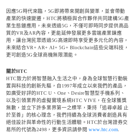
因應5G時代來臨，5G即將帶來開創與變革，並會帶動
產業的快速變遷，HTC將積極與合作夥伴共同建構5G產
業生態鏈應用，未來透過5G，不僅可即時同步提供高品
質的VR及AR內容，更能延伸發展更多雲端產業鍊應
用，讓台灣民眾透過5G高速即時享受更多元化的內容，
未來結合VR+ AR+ AI+ 5G+ Blockchain這些尖端科技，
更可創造5G全球商機無限潛能。
關於HTC
HTC致力於將智慧融入生活之中，身為全球智慧行動裝
置與科技的創新先驅，自1997年成立以來我們的產品，
如廣受好評的HTC U、One、Desire智慧型手機系列、
以及引領業界的虛擬實境系統HTC VIVE，在全球獲獎
無數，並立下許多業界第一之標竿，秉持「追尋卓越 止
於至善」的核心理念，我們持續為全球消費者創造具有
絕佳設計與革命性的行動生活體驗。HTC於台灣證券交
易所的代號為2498，更多資訊請參閱
www.htc.com
.