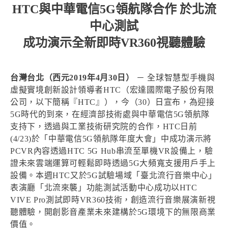
HTC與中華電信5G領航隊合作 於北流
中心測試
成功演示全新即時VR360視聽體驗
台灣台北（西元2019年4月30日）
－ 全球智慧型手機與
虛擬實境創新設計領導者HTC（宏達國際電子股份有限
公司，以下簡稱『HTC』），今（30）日宣布，為迎接
5G時代的到來，在經濟部技術處與中華電信5G領航隊
支持下，透過與工業技術研究院的合作，HTC日前
(4/23)於「中華電信5G領航隊年度大會」中成功演示將
PCVR內容透過HTC 5G Hub串流至單機VR設備上，驗
證未來雲端運算可輕鬆即時透過5G大頻寬支援用戶手上
設備。本週HTC又於5G試驗場域「臺北流行音樂中心」
表演廳「北流來襲」功能測試活動中心成功以HTC
VIVE Pro測試即時VR360技術，創造流行音樂展演新視
聽體驗，開創影音產業未來建構於5G環境下的無限商業
價值。