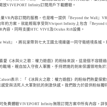
VEPORT Infinity訂閱用戶下載體驗。
及無限量VR內容訂閱的服務，也是唯一提供『Beyond the Wal
，就能輕鬆享受到Viviport Infinity上包含『Beyond
R內容，同時支援HTC VIVE及Oculus Rift設備。
yond the Wall』，將玩家帶到七大王國北境邊疆一同守衛絕
er表示：「對喜愛《冰與火之歌：權力遊戲》的粉絲來說，這是個不容錯
the Wall』的戰場，親自加入守夜人軍團、手持燃燒的劍來保護領地
na Caluori表示：「《冰與火之歌：權力遊戲》的粉絲們熱
VR來感受與活死人大軍對抗的刺激快感。我們致力於提供粉絲
免費體驗VIVEPORT Infinity無限訂閱方案中所有內容，