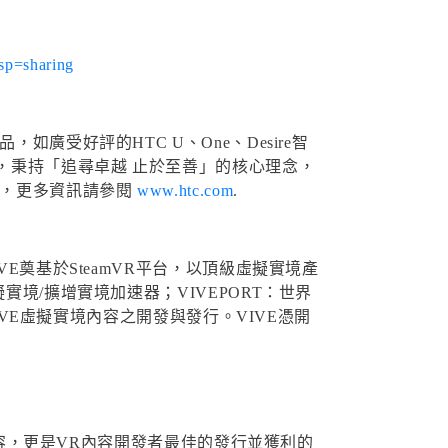
sp=sharing
廣受好評的HTC U、One、Desire智
竿，秉持「追尋卓越 止於至善」的核心理念，
8，更多資訊請參閱
www.htc.com
.
E奠基於SteamVR平台，以頂級虛擬實境產
境/擴增實境加速器；VIVEPORT：世界
IVE虛擬實境內容之開發與發行。VIVE憑開
驗內容，更是VR內容開發者最佳的發行並獲利的