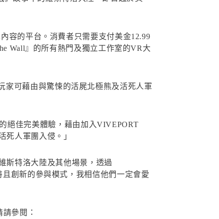
l』VR內容的平台。消費者只需要支付美金12.99
 the Wall』的所有熱門及獨立工作室的VR大
境長城。玩家可藉由與驚悚的活屍北極熊及活死人軍
過的絕佳完美體驗，藉由加入VIVEPORT
免於活死人軍團入侵。」
愛探索維斯特洛大陸及其他場景，透過
獨特且創新的參與模式，我相信他們一定會愛
詳情請參閱：