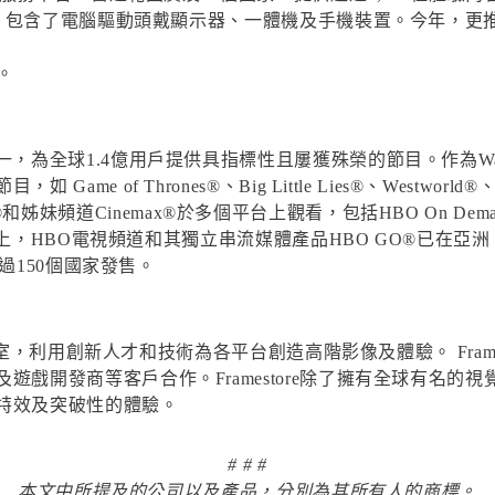
示器，包含了電腦驅動頭戴顯示器、一體機及手機裝置。今年，更
。
，為全球1.4億用戶提供具指標性且屢獲殊榮的節目。作為Warn
 Thrones®、Big Little Lies®、Westworld®、The So
HBO®和姊妹頻道Cinemax®於多個平台上觀看，包括HBO On Demand
在國際上，HBO電視頻道和其獨立串流媒體產品HBO GO®已在
超過150個國家發售。
利用創新人才和技術為各平台創造高階影像及體驗。 Frame
遊戲開發商等客戶合作。Framestore除了擁有全球有名的
特效及突破性的體驗。
# # #
本文中所提及的公司以及產品，分別為其所有人的商標。