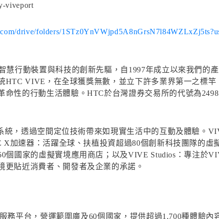
y-viveport
gle.com/drive/folders/1STz0YnVWjpd5A8nGrsN7l84WZLxZj5ts?u
行動裝置與科技的創新先驅，自1997年成立以來我們的產品，如
HTC VIVE，在全球獲獎無數，並立下許多業界第一之標
命性的行動生活體驗。HTC於台灣證券交易所的代號為249
境系統，透過空間定位技術帶來如現實生活中的互動及體驗。VIV
 X加速器：活躍全球、扶植投資超過80個創新科技團隊的虛擬實
國家的虛擬實境應用商店；以及VIVE Studios：專注於V
境更貼近消費者、開發者及企業的承諾。
內容服務平台，營運範圍廣及60個國家，提供超過1,700種體