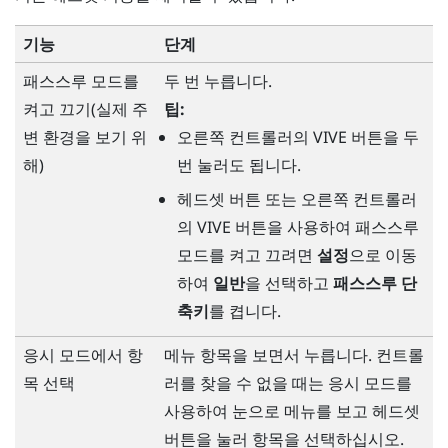
기능
단계
패스스루 모드를
두 번 누릅니다.
켜고 끄기(실제 주
팁:
변 환경을 보기 위
오른쪽 컨트롤러의
VIVE
버튼을 두
해)
번 눌러도 됩니다.
헤드셋
버튼 또는 오른쪽 컨트롤러
의
VIVE
버튼을 사용하여 패스스루
모드를 켜고 끄려면
설정
으로 이동
하여
일반
을 선택하고
패스스루 단
축키
를 켭니다.
응시 모드에서 항
메뉴 항목을 보면서 누릅니다. 컨트롤
목 선택
러를 찾을 수 없을 때는 응시 모드를
사용하여 눈으로 메뉴를 보고
헤드셋
버튼을 눌러 항목을 선택하십시오.