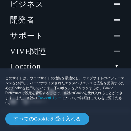
ビジネス
開発者
サポート
VIVE関連
Location
このサイトは、ウェブサイトの機能を最適化し、ウェブサイトのパフォーマ
ンスを分析し、パーソナライズされたエクスペリエンスと広告を提供するた
めにCookieを使用しています。下のボタンをクリックするか、Cookie
Preferencesで設定を管理することで、当社のCookieを受け入れることができ
ます。また、当社の
Cookieポリシー
についての詳細はこちらをご覧くださ
い。
© 2011-2026 HTC Corporation
すべてのCookieを受け入れる
Cookies
法的情報