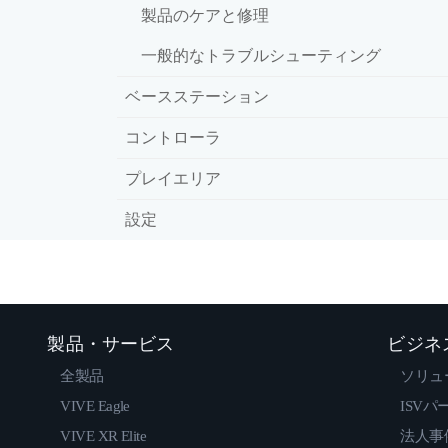
製品のケアと修理
一般的なトラブルシューティング
ベースステーション
コントローラ
プレイエリア
設定
製品・サービス
ビジネ
全製品
ソリュ
VIVE Eagle
ISVパ
VIVE XR Elite
法人事