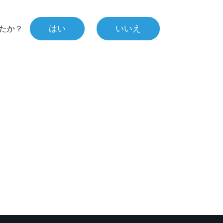
はい
いいえ
たか？