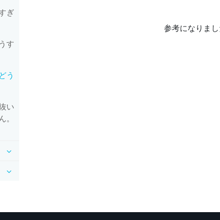
すぎ
参考になりまし
うす
どう
抜い
ん。