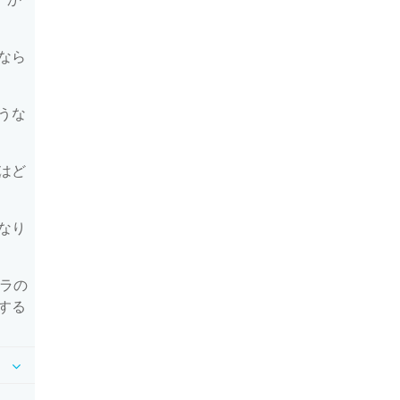
なら
うな
はど
なり
カメラの
する