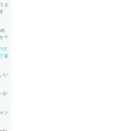
うエ
す
ため
か？
IVE
て表
いい
トが
フォン
ーか