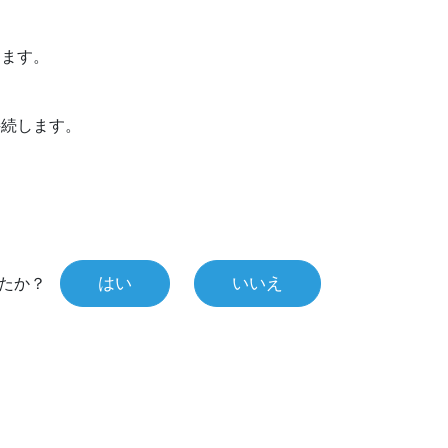
：
します。
接続します。
はい
いいえ
たか？