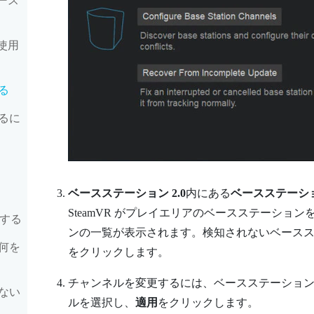
ベース
台使用
る
るに
ベースステーション 2.0
内にある
ベースステーシ
SteamVR
がプレイエリアのベースステーション
新する
ンの一覧が表示されます。検知されないベース
何を
をクリックします。
チャンネルを変更するには、ベースステーショ
ない
ルを選択し、
適用
をクリックします。