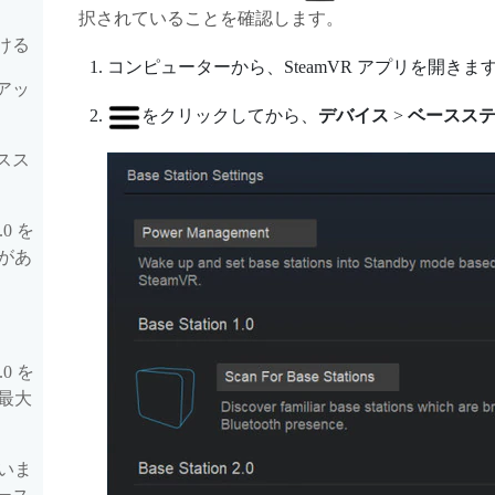
択されていることを確認します。
付ける
コンピューターから、
SteamVR
アプリを開きま
トアッ
をクリックしてから、
デバイス
>
ベースス
ースス
0 を
があ
0 を
最大
いま