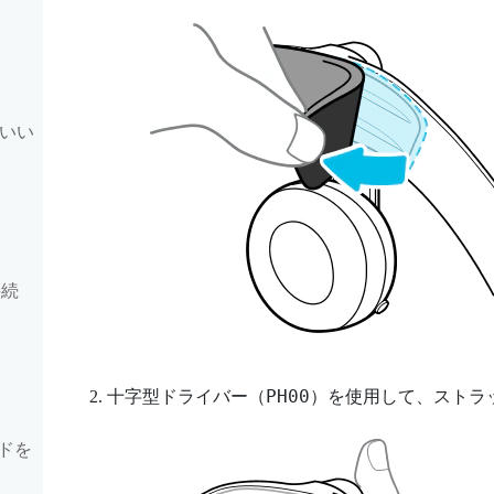
もいい
接続
PH00
十字型ドライバー（
）を使用して、ストラ
ドを