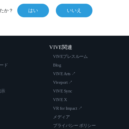
はい
いいえ
たか？
VIVE関連
VIVEプレスルーム
ロード
Blog
VIVE Arts ↗
Viveport ↗
表示
VIVE Sync
VIVE X
VR for Impact ↗
メディア
プライバシー ポリシー