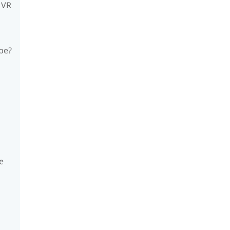
 VR
be?
e