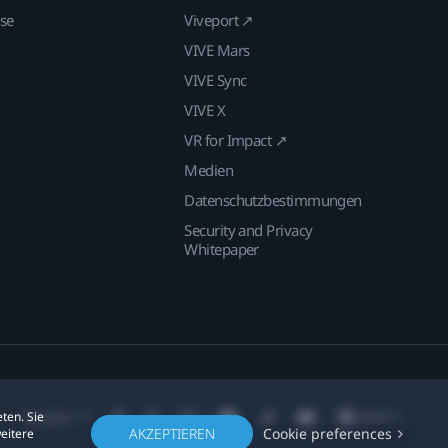
ise
Viveport ↗
VIVE Mars
VIVE Sync
VIVE X
VR for Impact ↗
Medien
Datenschutzbestimmungen
Security and Privacy
Whitepaper
ten. Sie
Standort
AKZEPTIEREN
Cookie preferences
weitere