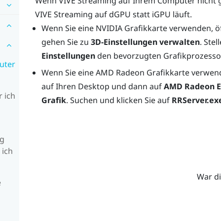
Wenn
VIVE Streaming
auf Ihrem Computer nicht geö
VIVE Streaming
auf dGPU statt iGPU läuft.
Wenn Sie eine
NVIDIA
Grafikkarte verwenden, ö
gehen Sie zu
3D-Einstellungen verwalten
. Ste
Einstellungen
den bevorzugten Grafikprozesso
uter
Wenn Sie eine
AMD Radeon
Grafikkarte verwend
auf Ihren Desktop und dann auf
AMD Radeon E
r ich
Grafik
. Suchen und klicken Sie auf
RRServer.ex
ng
 ich
War di
e