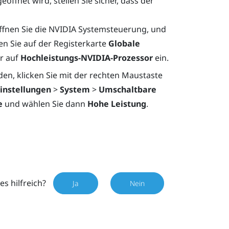
ffnet wird, stellen Sie sicher, dass der
ffnen Sie die NVIDIA Systemsteuerung, und
llen Sie auf der Registerkarte
Globale
r auf
Hochleistungs-NVIDIA-Prozessor
ein.
en, klicken Sie mit der rechten Maustaste
instellungen
>
System
>
Umschaltbare
e
und wählen Sie dann
Hohe Leistung
.
es hilfreich?
Ja
Nein