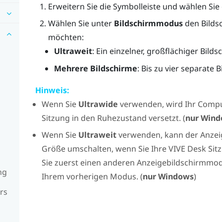
Erweitern Sie die Symbolleiste und wählen Si
Wählen Sie unter
Bildschirmmodus
den Bilds
möchten:
Ultraweit
: Ein einzelner, großflächiger Bil
Mehrere Bildschirme
: Bis zu vier separate 
Hinweis:
Wenn Sie
Ultrawide
verwenden, wird Ihr Compu
Sitzung in den Ruhezustand versetzt. (
nur
Wind
Wenn Sie
Ultraweit
verwenden, kann der Anzeig
Größe umschalten, wenn Sie Ihre
VIVE Desk
Sitz
Sie zuerst einen anderen Anzeigebildschirmmo
ng
Ihrem vorherigen Modus. (
nur
Windows
)
rs