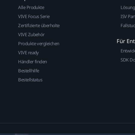
Alle Produkte
Lösun
VIVE Focus Serie
ISV Par
Zertifizierte überholte
Fallstu
VIVE Zubehör
Für En
Produkte vergleichen
Entwic
VIVE ready
SDK D
Händler finden
Bestellhilfe
Bestellstatus