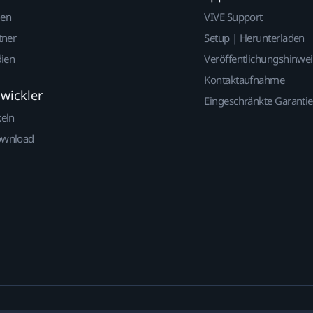
gen
VIVE Support
tner
Setup | Herunterladen
dien
Veröffentlichungshinwe
Kontaktaufnahme
twickler
Eingeschränkte Garantie
keln
ownload