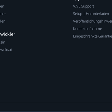
gen
VIVE Support
tner
Setup | Herunterladen
dien
Veröffentlichungshinwe
Kontaktaufnahme
twickler
Eingeschränkte Garantie
keln
ownload