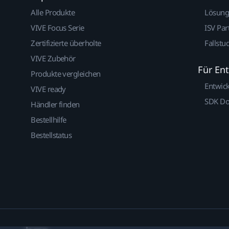
Alle Produkte
Lösun
VIVE Focus Serie
ISV Par
Zertifizierte überholte
Fallstu
VIVE Zubehör
Für En
Produkte vergleichen
Entwic
VIVE ready
SDK D
Händler finden
Bestellhilfe
Bestellstatus