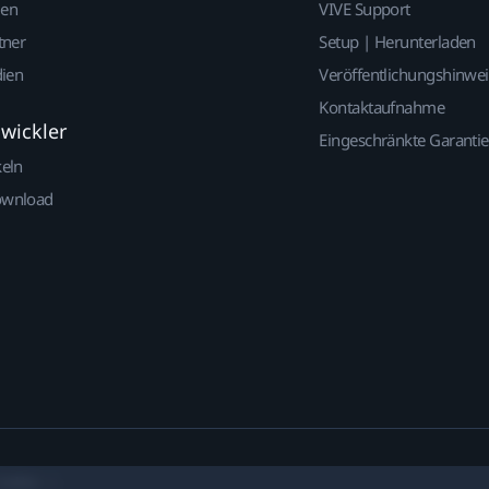
gen
VIVE Support
tner
Setup | Herunterladen
dien
Veröffentlichungshinwe
Kontaktaufnahme
twickler
Eingeschränkte Garantie
keln
ownload
ookies