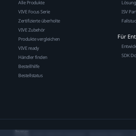
Alle Produkte
Lösun
VIVE Focus Serie
ISV Par
Zertifizierte überholte
Fallstu
VIVE Zubehör
Für En
Produkte vergleichen
Entwic
VIVE ready
SDK D
Händler finden
Bestellhilfe
Bestellstatus
© 2011-2026 HTC Corporation
Rechtlicher Hinweis
C