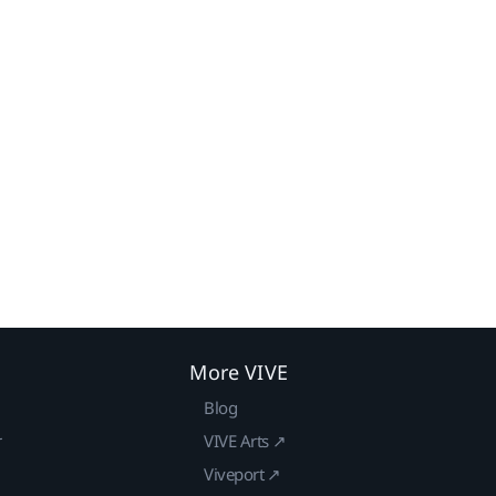
More VIVE
Blog
r
VIVE Arts ↗
Viveport ↗