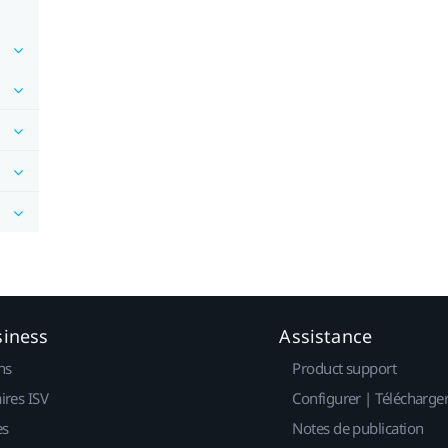
siness
Assistance
ns
Product support
ires ISV
Configurer | Télécharge
es
Notes de publication