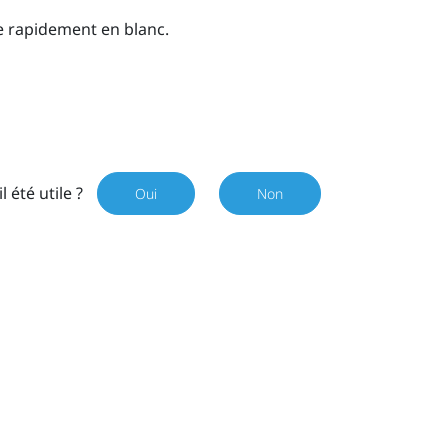
te rapidement en blanc.
il été utile ?
Oui
Non