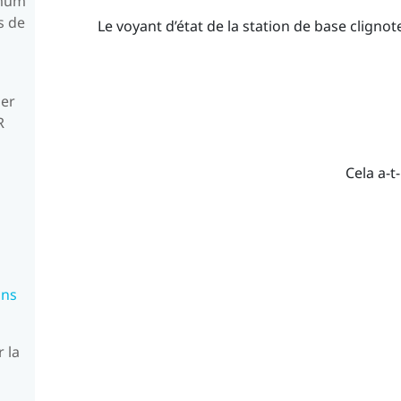
imum
s de
Le voyant d’état de la station de base cligno
ler
R
Cela a-t-
ons
r la