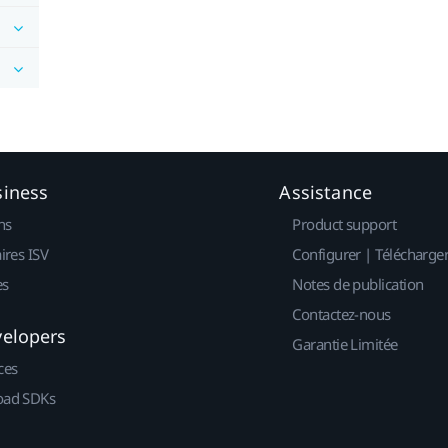
siness
Assistance
ns
Product support
ires ISV
Configurer | Télécharge
es
Notes de publication
Contactez-nous
velopers
Garantie Limitée
ces
ad SDKs