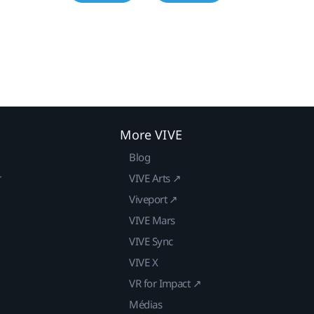
More VIVE
Blog
r
VIVE Arts ↗
Viveport ↗
VIVE Mars
VIVE Sync
VIVE X
VR for Impact ↗
Médias