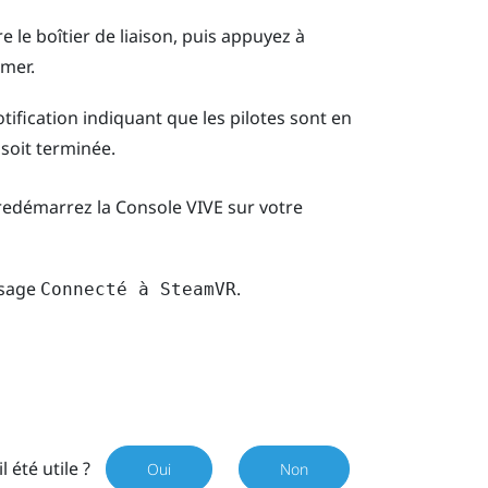
 le boîtier de liaison, puis appuyez à
umer.
tification indiquant que les pilotes sont en
 soit terminée.
 redémarrez la
Console VIVE
sur votre
ssage
.
Connecté à SteamVR
il été utile ?
Oui
Non