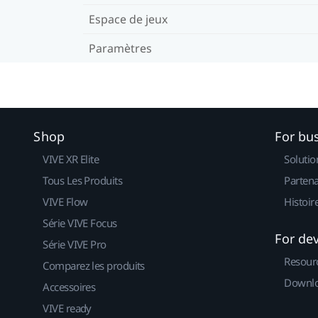
Espace de jeux
Paramètres
Shop
For bu
VIVE XR Elite
Solutio
Tous Les Produits
Partena
VIVE Flow
Histoir
Série VIVE Focus
For de
Série VIVE Pro
Resour
Comparez les produits
Downlo
Accessoires
VIVE ready