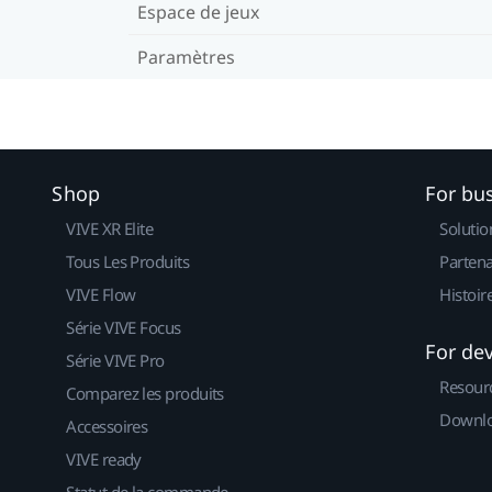
Espace de jeux
Paramètres
Shop
For bu
VIVE XR Elite
Solutio
Tous Les Produits
Partena
VIVE Flow
Histoir
Série VIVE Focus
For de
Série VIVE Pro
Resour
Comparez les produits
Downlo
Accessoires
VIVE ready
Statut de la commande