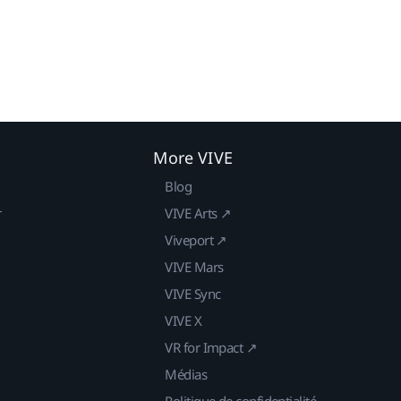
More VIVE
Blog
r
VIVE Arts ↗
Viveport ↗
VIVE Mars
VIVE Sync
VIVE X
VR for Impact ↗
Médias
Politique de confidentialité