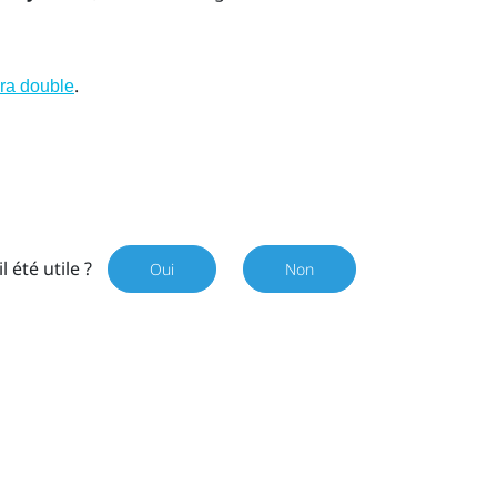
.
éra double
il été utile ?
Oui
Non