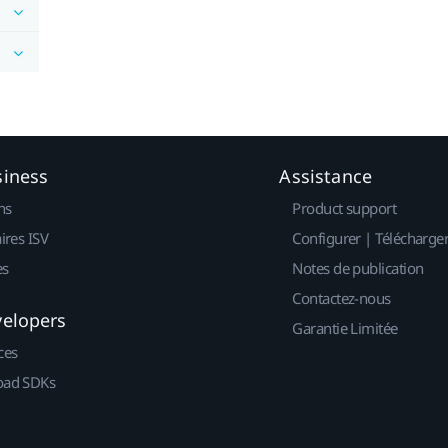
siness
Assistance
ns
Product support
ires ISV
Configurer | Télécharge
es
Notes de publication
Contactez-nous
velopers
Garantie Limitée
ces
ad SDKs