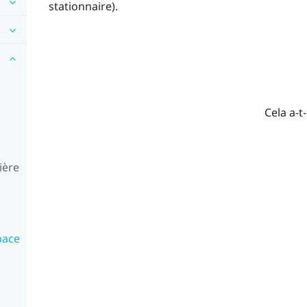
stationnaire).
Cela a-t-
ière
pace