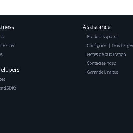
siness
Assistance
ns
Product support
ires ISV
Configurer | Télécharge
es
Notes de publication
Contactez-nous
velopers
Garantie Limitée
ces
ad SDKs