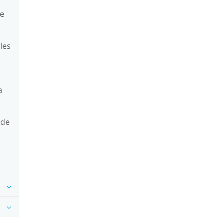
de
les
a
 de