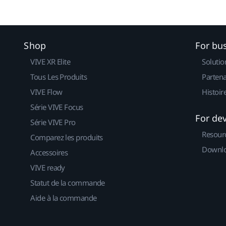
Shop
For bu
VIVE XR Elite
Solutio
Tous Les Produits
Partena
VIVE Flow
Histoir
Série VIVE Focus
For de
Série VIVE Pro
Resour
Comparez les produits
Downlo
Accessoires
VIVE ready
Statut de la commande
Aide à la commande