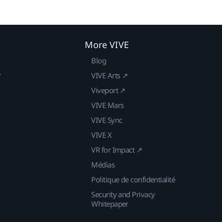
More VIVE
Blog
r
VIVE Arts ↗
Viveport ↗
VIVE Mars
VIVE Sync
VIVE X
VR for Impact ↗
Médias
Politique de confidentialité
Security and Privacy
Whitepaper