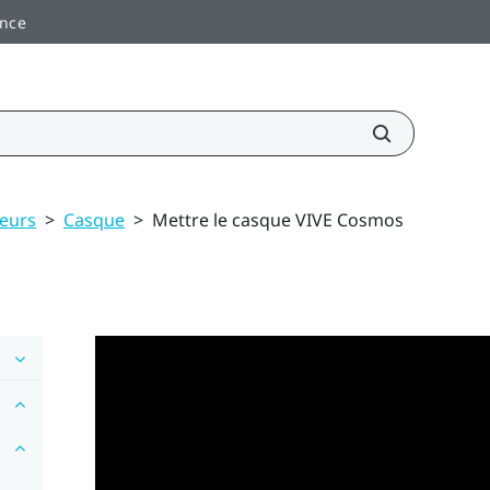
ance
teurs
>
Casque
>
Mettre le casque VIVE Cosmos