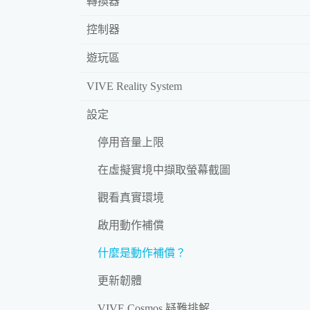
轉換器
控制器
遊玩區
VIVE Reality System
設定
停用音量上限
在虛擬實境中擷取螢幕截圖
觀看真實環境
啟用動作補償
什麼是動作補償？
更新韌體
VIVE Cosmos 疑難排解