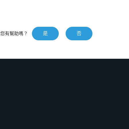
是
否
對您有幫助嗎？