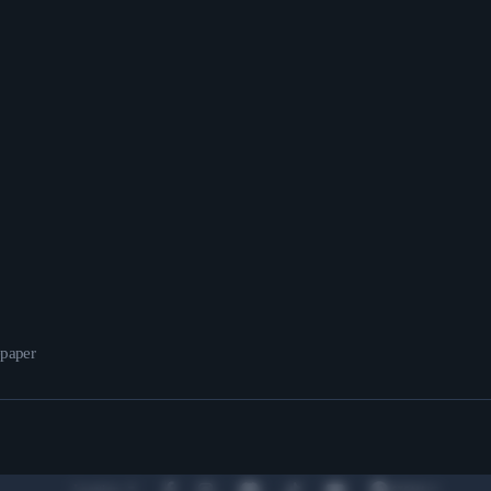
epaper
Location