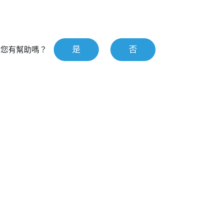
是
否
對您有幫助嗎？