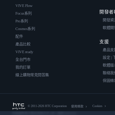
VIVE Flow
開發者
Focus系列
開發資
Pro系列
軟體開
Cosmos系列
配件
支援
產品比較
產品支
VIVE ready
設定 |
全台門市
軟體版
我的訂單
聯絡我
線上購物常見問答集
保固條
© 2011-2026 HTC Corporation
Cookies
使用條款
宏達國際電子股份有限公司 | 統一編號16003518