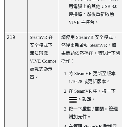
用電腦上的其他 USB 3.0
連接埠。然後重新啟動
VIVE 主控台
。
219
SteamVR
在
請停用
SteamVR
安全模式，
安全模式下
然後重新啟動
SteamVR
。如
無法辨識
果問題依然存在，請執行下列
VIVE Cosmos
操作：
頭戴式顯示
將
SteamVR
更新至版本
器。
1.10.28 或更新版本。
在
SteamVR
中，按一下
>
設定
。
按一下
啟動 / 關閉
>
管理
附加元件
。
在
管理 SteamVR 附加元