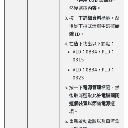
一下
通用 USB 集線器
，
然後選擇
內容
。
按一下
詳細資料
標籤，然
後從下拉式清單中選擇
硬
體 ID
。
在
值
下找出以下節點：
VID：0BB4，PID：
0315
VID：0BB4，PID：
0323
按一下
電源管理
標籤，然
後取消選取
允許電腦關閉
這個裝置以節省電源
選
項。
重新啟動電腦以及串流盒