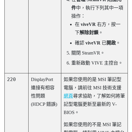
件
中，執行下列其中一項
操作：
在
viveVR
右方，按一
下
解除封鎖
。
確認
viveVR
已
開啟
。
關閉
SteamVR
。
重新啟動
VIVE 主控台
。
220
DisplayPort
如果您使用的是 MSI 筆記型
連接有相容
電腦，請前往 MSI 技術支援
性問題
網頁
尋求協助，了解如何將筆
(HDCP 錯誤)
記型電腦更新至最新的 V-
BIOS。
如果您使用的不是 MSI 筆記