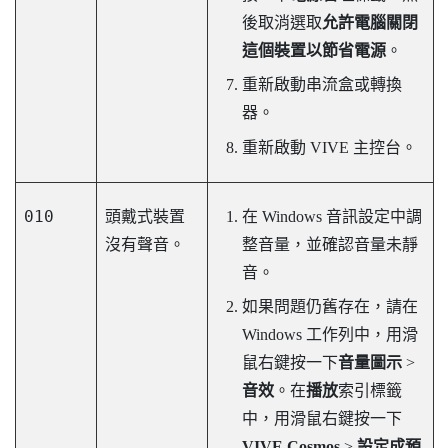
後取消選取
允許電腦關閉
這個裝置以節省電源
。
重新啟動串流盒或轉換
器。
重新啟動
VIVE 主控台
。
010
頭戴式裝置
在
Windows
音訊設定中調
沒有聲音。
整音量，並確認音量未靜
音。
如果問題仍舊存在，請在
Windows
工作列中，用滑
鼠右鍵按一下
音量圖示
>
音效
。在
播放
索引標籤
中，用滑鼠右鍵按一下
VIVE Cosmos
>
設定成預