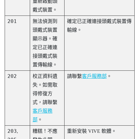
重新啟動頭
戴式裝置。
201
無法偵測到
確定已正確連接頭戴式裝置傳
頭戴式裝置
輸線。
顯示器。確
定已正確連
接頭戴式裝
置傳輸線。
202
校正資料遺
請聯繫
客戶服務部
。
失。如需取
得修復方
式，請聯繫
客戶服務
部
。
203
,
糟糕！不應
重新安裝 VIVE 軟體。