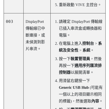
重新啟動
VIVE 主控台
。
003
DisplayPort
請確定
DisplayPort
傳輸線
傳輸線已中
已插入串流盒或轉換器和
斷連接，或
電腦。
未偵測到影
在電腦上進入
控制台
>
系
片串流。
統及安全性
>
系統
。
按一下
裝置管理員
，然後
再按一下
通用序列匯流排
控制器
以展開清單。
用滑鼠右鍵按一下
Generic USB Hub
(可能有
一個以上的項目顯示相同
的標籤)，然後選取
內容
。