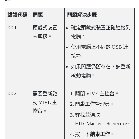
錯誤代碼
問題
問題解決步驟
001
頭戴式裝置
確定頭戴式裝置正確連接到
未連接。
電腦。
使用電腦上不同的 USB 連
接埠。
如果問題仍舊存在，請重新
啟動電腦。
002
需要重新啟
關閉
VIVE 主控台
。
動
VIVE 主
開啟工作管理員。
控台
。
尋找並選取
HID_Manager_Server.exe
。
按一下
結束工作
。