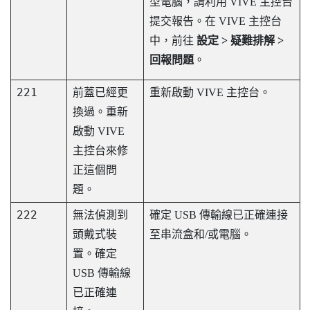
型電腦，請利用
VIVE 主控台
提交報告。在
VIVE 主控台
中，前往
設定 > 疑難排解 >
回報問題
。
221
前蓋已經更
重新啟動
VIVE 主控台
。
換過。重新
啟動
VIVE
主控台
來修
正這個問
題。
222
無法偵測到
確定 USB 傳輸線已正確連接
頭戴式裝
至串流盒和/或電腦。
置。確定
USB 傳輸線
已正確連