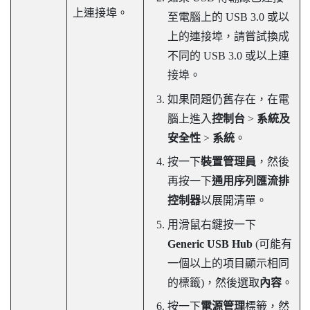
上連接埠。
至電腦上的 USB 3.0 或以
上的連接埠，請嘗試換成
不同的 USB 3.0 或以上連
接埠。
如果問題仍舊存在，在電
腦上進入
控制台
>
系統及
安全性
>
系統
。
按一下
裝置管理員
，然後
再按一下
通用序列匯流排
控制器
以展開清單。
用滑鼠右鍵按一下
Generic USB Hub
(可能有
一個以上的項目顯示相同
的標籤)，然後選取
內容
。
按一下
電源管理
標籤，然