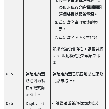
按一下
電源管理
標籤，然
後取消選取
允許電腦關閉
這個裝置以節省電源
。
重新啟動串流盒或轉換
器。
重新啟動
VIVE 主控台
。
如果問題仍舊存在，請嘗試將
GPU 驅動程式更新成最新版
本。
005
請確定前蓋
請確定前蓋已穩固地裝在頭戴
已穩固地裝
式顯示器上。
在頭戴式顯
示器上。
006
DisplayPort
請嘗試重新啟動頭戴式裝