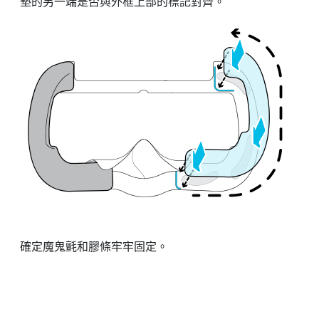
墊的另一端是否與外框上部的標記對齊。
確定魔鬼氈和膠條牢牢固定。