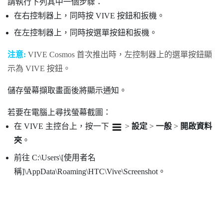
請執行下列其中一個步驟：
在右控制器上，同時按
VIVE
按鈕和扳機。
在左控制器上，同時按
選單
按鈕和扳機。
注意:
VIVE Cosmos
首次推出時，左控制器上的
選單
按鈕顯
示為
VIVE
按鈕。
儲存螢幕擷取畫面後將顯示通知。
若要在電腦上尋找螢幕截圖：
在
VIVE 主控台
上，按一下
>
設定
>
一般
>
開啟資料
夾
。
前往
C:\Users\[使用者名
稱]\AppData\Roaming\HTC\Vive\Screenshot
。