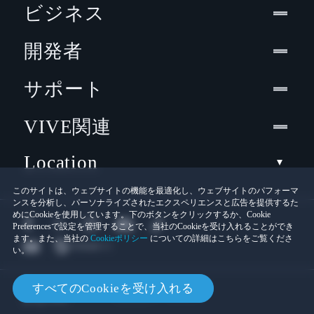
ビジネス
開発者
サポート
VIVE関連
Location
このサイトは、ウェブサイトの機能を最適化し、ウェブサイトのパフォーマ
ンスを分析し、パーソナライズされたエクスペリエンスと広告を提供するた
めにCookieを使用しています。下のボタンをクリックするか、Cookie
Preferencesで設定を管理することで、当社のCookieを受け入れることができ
ます。また、当社の
Cookieポリシー
についての詳細はこちらをご覧くださ
い。
© 2011-2026 HTC Corporation
すべてのCookieを受け入れる
Cookies
法的情報