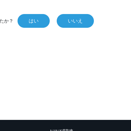
はい
いいえ
たか？