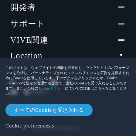
開発者
サポート
VIVE関連
Location
このサイトは、ウェブサイトの機能を最適化し、ウェブサイトのパフォーマ
ンスを分析し、パーソナライズされたエクスペリエンスと広告を提供するた
めにCookieを使用しています。下のボタンをクリックするか、Cookie
Preferencesで設定を管理することで、当社のCookieを受け入れることができ
ます。また、当社の
Cookieポリシー
についての詳細はこちらをご覧くださ
い。
© 2011-2026 HTC Corporation
すべてのCookieを受け入れる
Cookies
法的情報
Cookie preferences
プライバシー連絡先:
Global-Privacy@htc.com