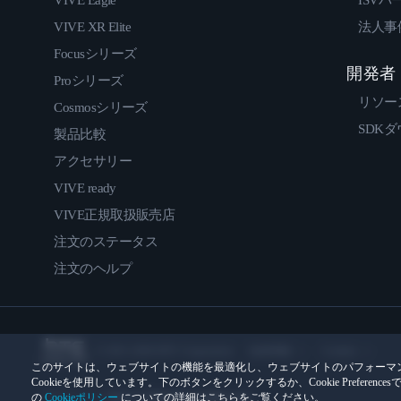
VIVE Eagle
ISVパ
VIVE XR Elite
法人事
Focusシリーズ
開発者
Proシリーズ
リソー
Cosmosシリーズ
SDK
製品比較
アクセサリー
VIVE ready
VIVE正規取扱販売店
注文のステータス
注文のヘルプ
© 2011-2026 HTC Corporation
法的情報
Cookies
このサイトは、ウェブサイトの機能を最適化し、ウェブサイトのパフォーマ
Cookieを使用しています。下のボタンをクリックするか、Cookie Prefer
の
Cookieポリシー
についての詳細はこちらをご覧ください。
プライバシー連絡先:
Global-Privacy@htc.com