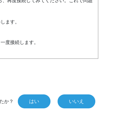
ら、再度接続してみてください。これで問題
外します。
う一度接続します。
はい
いいえ
たか？