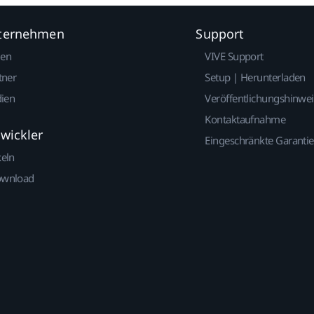
nternehmen
Support
gen
VIVE Support
tner
Setup | Herunterladen
dien
Veröffentlichungshinwe
Kontaktaufnahme
twickler
Eingeschränkte Garantie
keln
ownload