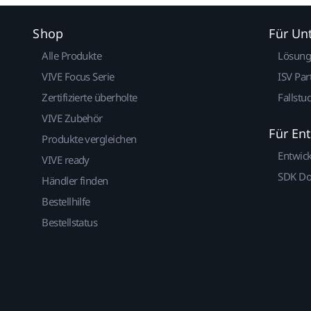
Shop
Für U
Alle Produkte
Lösun
VIVE Focus Serie
ISV Par
Zertifizierte überholte
Fallstu
VIVE Zubehör
Für En
Produkte vergleichen
Entwic
VIVE ready
SDK D
Händler finden
Bestellhilfe
Bestellstatus