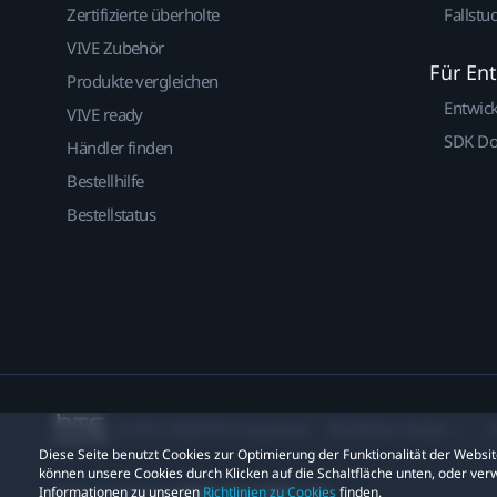
Zertifizierte überholte
Fallstu
VIVE Zubehör
Für En
Produkte vergleichen
Entwic
VIVE ready
SDK D
Händler finden
Bestellhilfe
Bestellstatus
© 2011-2026 HTC Corporation
Rechtlicher Hinweis
C
Diese Seite benutzt Cookies zur Optimierung der Funktionalität der Webs
können unsere Cookies durch Klicken auf die Schaltfläche unten, oder verw
Datenschutzkontakt:
Global-Privacy@htc.com
Informationen zu unseren
Richtlinien zu Cookies
finden.