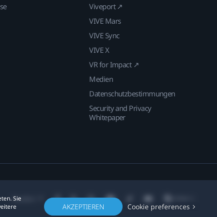
ise
Viveport ↗
VIVE Mars
VIVE Sync
VIVE X
VR for Impact ↗
Medien
Datenschutzbestimmungen
Security and Privacy
Whitepaper
ten. Sie
Standort
AKZEPTIEREN
Cookie preferences
weitere