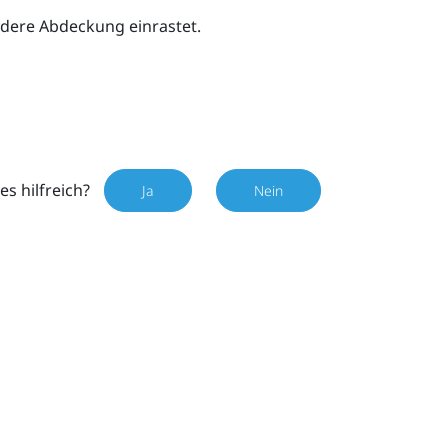
rdere Abdeckung einrastet.
es hilfreich?
Ja
Nein