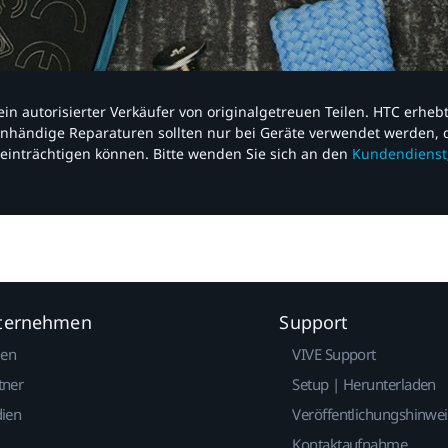
nd ein autorisierter Verkäufer von originalgetreuen Teilen. HTC erhe
nhändige Reparaturen sollten nur bei Geräte verwendet werden, d
einträchtigen können. Bitte wenden Sie sich an den
Kundendienst
nternehmen
Support
gen
VIVE Support
tner
Setup | Herunterladen
dien
Veröffentlichungshinwe
Kontaktaufnahme