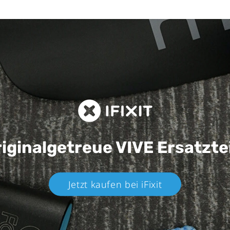
iginalgetreue VIVE
Ersatzte
Jetzt kaufen bei iFixit​