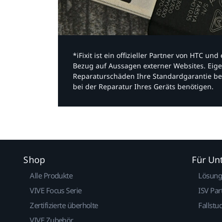
*iFixit ist ein offizieller Partner von HTC u
Bezug auf Aussagen externer Websites. Eige
Reparaturschäden Ihre Standardgarantie be
bei der Reparatur Ihres Geräts benötigen.​
Shop
Für U
Alle Produkte
Lösun
VIVE Focus Serie
ISV Par
Zertifizierte überholte
Fallstu
VIVE Zubehör