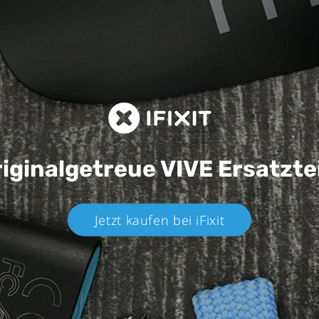
iginalgetreue VIVE
Ersatzte
Jetzt kaufen bei iFixit​