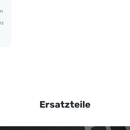
mm
nz
Ersatzteile