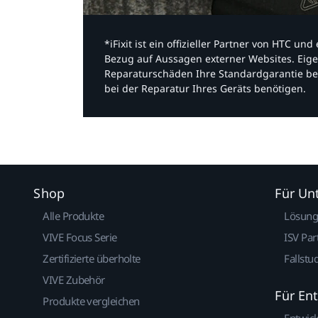
*iFixit ist ein offizieller Partner von HTC u
Bezug auf Aussagen externer Websites. Eige
Reparaturschäden Ihre Standardgarantie be
bei der Reparatur Ihres Geräts benötigen.​
Shop
Für U
Alle Produkte
Lösun
VIVE Focus Serie
ISV Par
Zertifizierte überholte
Fallstu
VIVE Zubehör
Für En
Produkte vergleichen
Entwic