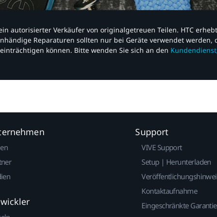
nd ein autorisierter Verkäufer von originalgetreuen Teilen. HTC erhe
nhändige Reparaturen sollten nur bei Geräte verwendet werden, d
einträchtigen können. Bitte wenden Sie sich an den
Kundendienst
nternehmen
Support
gen
VIVE Support
tner
Setup | Herunterladen
dien
Veröffentlichungshinwe
Kontaktaufnahme
twickler
Eingeschränkte Garantie
keln