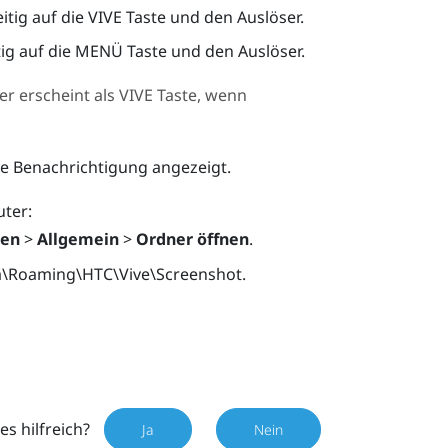
itig auf die
VIVE
Taste und den Auslöser.
ig auf die
MENÜ
Taste und den Auslöser.
er erscheint als
VIVE
Taste, wenn
e Benachrichtigung angezeigt.
uter:
gen
>
Allgemein
>
Ordner öffnen
.
a\Roaming\HTC\Vive\Screenshot
.
es hilfreich?
Ja
Nein