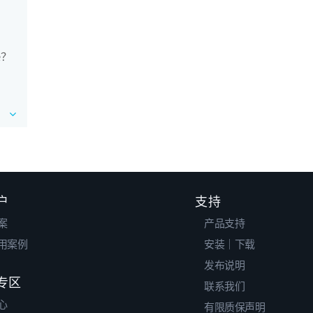
？
e？
户
支持
案
产品支持
用案例
安装｜下载
发布说明
专区
联系我们
心
有限质保声明