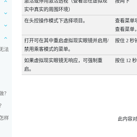
激活或停用激活透视（查看您在虚拟现
按两下
实中真实的周围环境）
在头控操作模式下选择项目。
查看菜单
查看菜单
打开可在其中重启虚拟现实眼镜并启用/
按住 2 秒
禁用乘客模式的菜单。
无法
如果虚拟现实眼镜无响应，可强制重
按住 12 
启。
做？
？
怎样
此内容