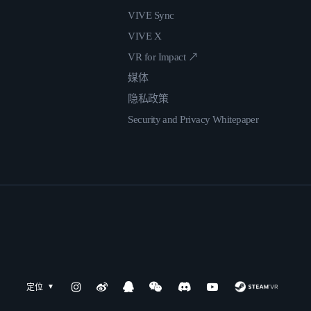
VIVE Sync
VIVE X
VR for Impact ↗
媒体
隐私政策
Security and Privacy Whitepaper
定位