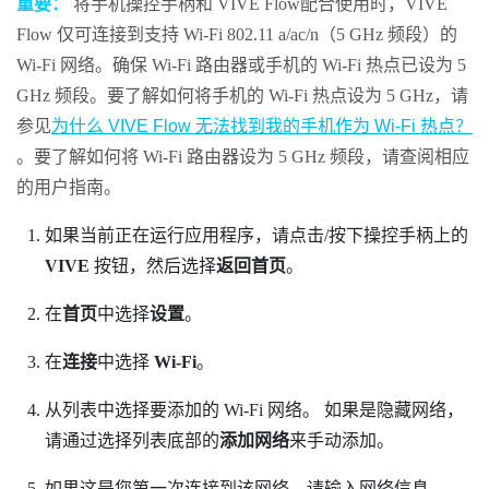
重要：
将手机操控手柄和
VIVE Flow
配合使用时，
VIVE
Flow
仅可连接到支持
Wi‍-Fi
802.11 a/ac/n（5 GHz 频段）的
Wi‍-Fi
网络。确保
Wi‍-Fi
路由器或手机的
Wi‍-Fi
热点已设为 5
GHz 频段。要了解如何将手机的
Wi‍-Fi
热点设为 5 GHz，请
参见
为什么 VIVE Flow 无法找到我的手机作为 Wi‍-Fi 热点？
。要了解如何将
Wi‍-Fi
路由器设为 5 GHz 频段，请查阅相应
的用户指南。
如果当前正在运行应用程序，请点击/按下操控手柄上的
VIVE
按钮，然后选择
返回首页
。
在
首页
中选择
设置
。
在
连接
中选择
Wi-Fi
。
从列表中选择要添加的
Wi‍-Fi
网络。
如果是隐藏网络，
请通过选择列表底部的
添加网络
来手动添加。
如果这是您第一次连接到该网络，请输入网络信息。