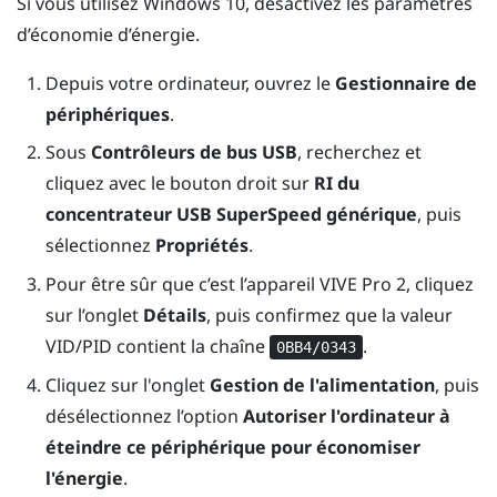
Si vous utilisez
Windows
10, désactivez les paramètres
d’économie d’énergie.
Depuis votre ordinateur, ouvrez le
Gestionnaire de
périphériques
.
Sous
Contrôleurs de bus USB
, recherchez et
cliquez avec le bouton droit sur
RI du
concentrateur USB SuperSpeed générique
, puis
sélectionnez
Propriétés
.
Pour être sûr que c’est l’appareil
VIVE Pro 2
, cliquez
sur l’onglet
Détails
, puis confirmez que la valeur
VID/PID contient la chaîne
.
0BB4/0343
Cliquez sur l'onglet
Gestion de l'alimentation
, puis
désélectionnez l’option
Autoriser l'ordinateur à
éteindre ce périphérique pour économiser
l'énergie
.