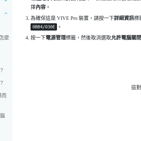
擇
內容
。
為確保這是
VIVE Pro
裝置，請按一下
詳細資訊
標
。
0BB4/030E
怎麼
按一下
電源管理
標籤，然後取消選取
允許電腦關
？
？
這
題而
電腦