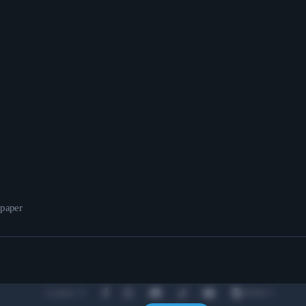
epaper
Location