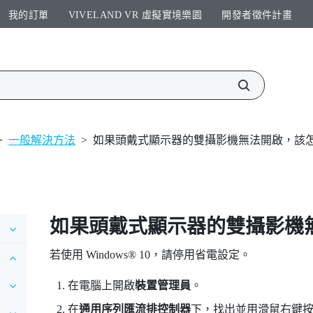
我的訂單
VIVELAND VR 虛擬實境樂園​
開發者徵件計畫​
>
一般解決方法
>
如果頭戴式顯示器的雙攝影機無法開啟，該
如果頭戴式顯示器的雙攝影機
若使用
Windows®
10，請停用省電設定。
在電腦上開啟
裝置管理員
。
在
通用序列匯流排控制器
下，找出並用滑鼠右鍵