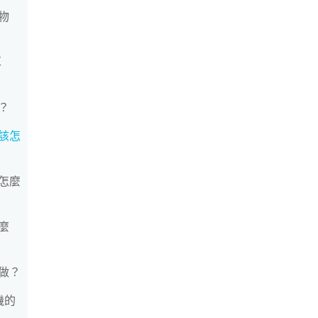
物
耳
？
該怎
怎麼
麼
做？
相機的