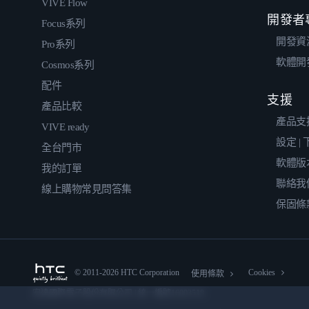
VIVE Flow
開發者
Focus系列
開發資
Pro系列
軟體開
Cosmos系列
配件
支援
產品比較
產品支
VIVE ready
設定 |
全台門市
軟體版
我的訂單
聯絡我
線上購物常見問答集
保固條
© 2011-2026 HTC Corporation
Cookies
使用條款
宏達國際電子股份有限公司 | 統一編號16003518