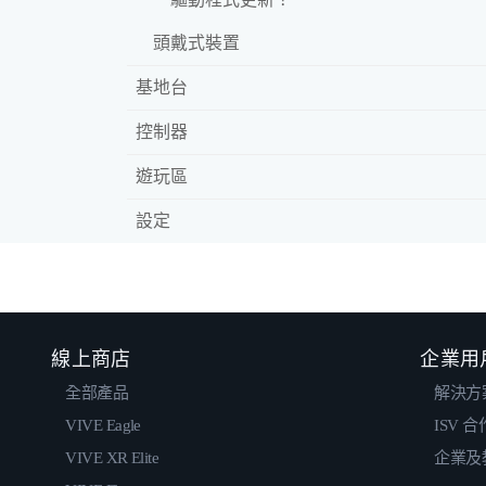
頭戴式裝置
基地台
控制器
遊玩區
設定
線上商店
企業用
全部產品
解決方
VIVE Eagle
ISV 
VIVE XR Elite
企業及