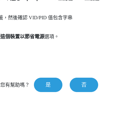
籤，然後確認 VID/PID 值包含字串
閉這個裝置以節省電源
選項。
是
否
對您有幫助嗎？