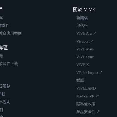
戶
關於 VIVE
案
新聞稿
合作夥伴
部落格
教育應用案例
VIVE Arts ↗
Viveport ↗
專區
VIVE Mars
源
VIVE Sync
發套件下載
VIVE X
VR for Impact ↗
媒體
援服務
VIVELAND
 下載
Medical VR ↗
本說明
隱私權政策
們
產品安全性 ↗