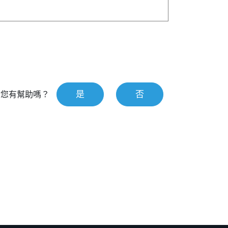
是
否
對您有幫助嗎？