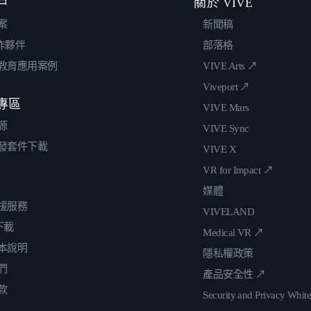
戶
關於 VIVE
案
新聞稿
合作夥伴
部落格
教育應用案例
VIVE Arts ↗
Viveport ↗
專區
VIVE Mars
源
VIVE Sync
發套件下載
VIVE X
VR for Impact ↗
媒體
援服務
VIVELAND
 下載
Medical VR ↗
本說明
隱私權政策
們
產品安全性 ↗
款
Security and Privacy Whit