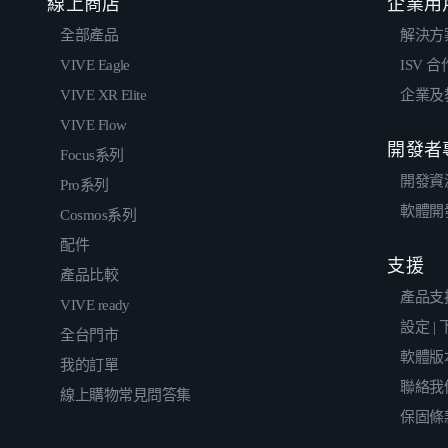
線上商店
企業用
全部產品
解決方
VIVE Eagle
ISV 
VIVE XR Elite
企業及
VIVE Flow
開發者
Focus系列
開發資
Pro系列
軟體開
Cosmos系列
配件
支援
產品比較
產品支
VIVE ready
設定 |
全台門市
軟體版
我的訂單
聯絡我
線上購物常見問答集
保固條