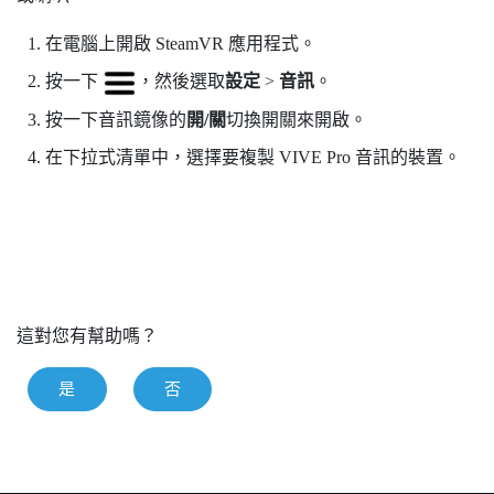
在電腦上開啟
SteamVR
應用程式。
按一下
，然後選取
設定
>
音訊
。
按一下音訊鏡像的
開/關
切換開關來開啟。
在下拉式清單中，選擇要複製
VIVE Pro
音訊的裝置。
這對您有幫助嗎？
是
否