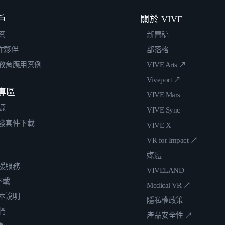
戶
關於 VIVE
案
新聞稿
合作夥伴
部落格
教育應用案例
VIVE Arts ↗
Viveport ↗
專區
VIVE Mars
源
VIVE Sync
發套件下載
VIVE X
VR for Impact ↗
媒體
援服務
VIVELAND
 下載
Medical VR ↗
本說明
隱私權政策
們
產品安全性 ↗