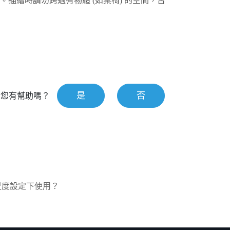
描繪時請勿跨過有物體 (如桌椅) 的空間，否
是
否
對您有幫助嗎？
尺度設定下使用？