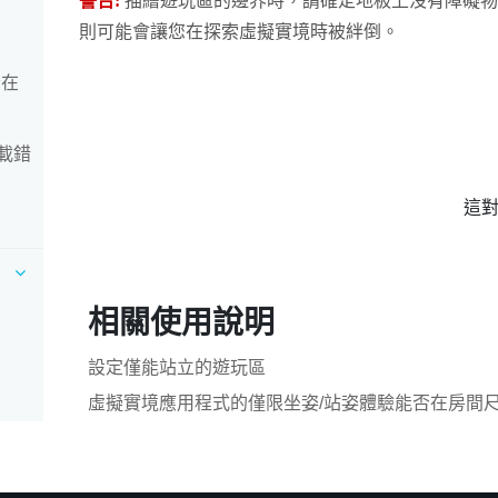
警告:
描繪
遊玩區
的邊界時，請確定地板上沒有障礙物。
則可能會讓您在探索虛擬實境時被絆倒。
否在
下載錯
這
相關使用說明
設定僅能站立的遊玩區
虛擬實境應用程式的僅限坐姿/站姿體驗能否在房間