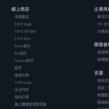
線上商店
企業用
全部產品
解決方
VIVE Eagle
ISV 
VIVE XR Elite
企業及
VIVE Flow
開發者
Focus系列
開發資
Pro系列
軟體開
Cosmos系列
配件
支援
產品比較
產品支
VIVE ready
設定 |
全台門市
軟體版
我的訂單
聯絡我
線上購物常見問答集