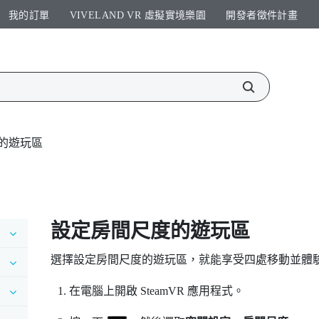
我的訂單
VIVELAND VR 虛擬實境樂園​
開發者徵件計畫​
的遊玩區
設定房間尺度的
遊玩區
選擇設定房間尺度的
遊玩區
，就能享受四處移動並體
在電腦上開啟
SteamVR
應用程式。