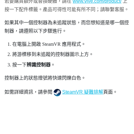
若要購買額外或替換硬體，請在
www.vive.com/product/
上
按一下配件標籤。產品可得性可能有所不同；請聯繫客服。
如果其中一個控制器為未追蹤狀態，而您想知道是哪一個控
制器，請遵照以下步驟進行。
在電腦上開啟
SteamVR
應用程式。
將游標移到未追蹤的控制器圖示上方。
按一下
辨識控制器
。
控制器上的狀態燈號將快速閃爍白色。
如需詳細資訊，請參閱
SteamVR 疑難排解
頁面。