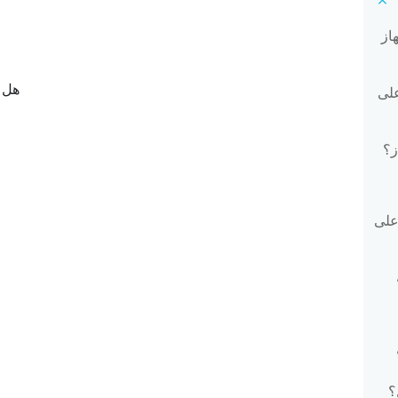
از
هل ك
على
ز؟
على
؟