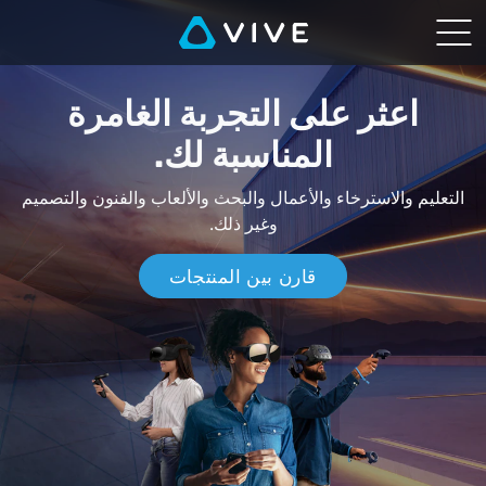
تعرف
على
اعثر على التجربة الغامرة
نظام
المناسبة لك.
الواقع
التعليم والاسترخاء والأعمال والبحث والألعاب والفنون والتصميم
الافتراضي
وغير ذلك.
المتقدم
قارن بين المنتجات
الملائم
لك
|