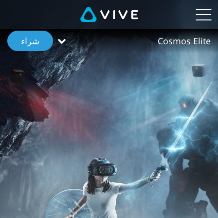
نظرة
عامة
Cosmos Elite
شراء
على
VIVE
Cosmos
Elite
|
VIVE™
Middle