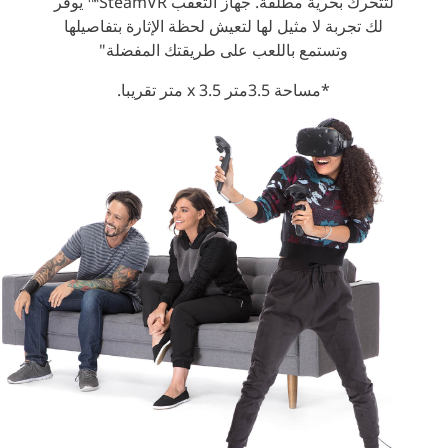
لتتحرك بحرية مطلقة. جهاز التعقب SteamVR™ يوفر
لك تجربة لا مثيل لها لتعيش لحظة الإثارة بتفاصيلها
وتستمع باللعب على طريقتك المفضلة"
*مساحة 3.5متر x 3.5 متر تقريبا.