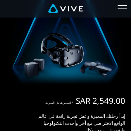
Buy
VIVE
Hardware
|
VIVE™
Middle
East
SAR 2,549.00
Arabic
* السعر شامل الضريبة
إبدأ رحلتك المميزة وعش تجربة رائعة في عالم
الواقع الافتراضي مع آخر وأحدث التكنولوجيا
وانغمر في روم سكال.