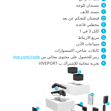
مسندان للوجه
B
مسند للأنف
C
قبضتان للتحكم عن بعد
D
محطتي قاعدة
E
كابل 3 في 1
F
مربع الارتباط
G
سماعات الأذن
H
كابلات، شاحن، اكسسوارات
I
رمز للحصول على محتوى مجاني من
vive.com/code
J
تجربة مجانية للإشتراك ب VIVEPORT
K