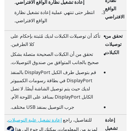
نظارة
إعادة تشغيل نظارة الواقع الافتراضي
.
الواقع
انتظر حتى تنتهي عملية إعادة تشغيل نظارة
الافتراضي
الواقع الافتراضي.
تحقق من
تأكد أن توصيلات الكبلات لديك مُثبتة بإحكام على
توصيلات
كلا الطرفين.
الكبلات
تحقق من أن الكبلات الصحيحة متصلة بشكل
صحيح بالجانب المتوافق من صندوق التوصيلات.
قم بتوصيل طرف الكبل
DisplayPort
بالمنفذ
DisplayPort
في بطاقة رسومات الكمبيوتر
لديك حيث يتم توصيل الشاشة أيضًا. لا تصل
الكابل
DisplayPort
بمنافذ على اللوحة الأم.
جرب التوصيل بمنفذ USB مختلف.
إعادة
للتفاصيل، راجع
.
إعادة تشغيل علبة التوصيلات
تشغيل
لمزيد من المعلومات، يمكنك الرجوع إلى هذا