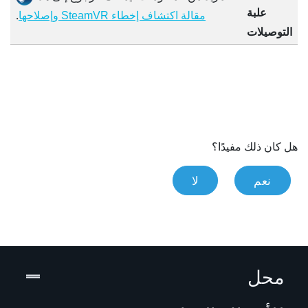
علبة
.
مقالة اكتشاف إخطاء SteamVR وإصلاحها
التوصيلات
هل كان ذلك مفيدًا؟
نعم
لا
محل